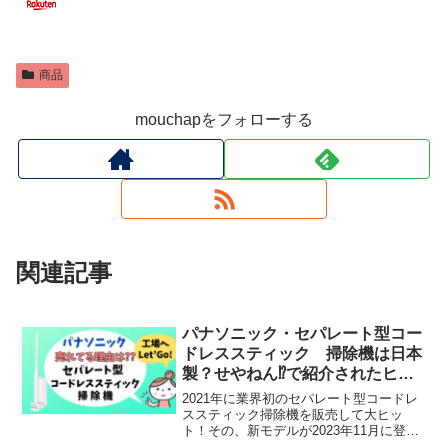
商品
mouchapをフォローする
関連記事
パナソニック・セパレート型コー
ドレススティック 掃除機は日本
製？せやねん⁉︎で紹介されたヒッ
ト商品
2021年に業界初のセパレート型コードレ
ススティック掃除機を販売して大ヒッ
ト！その、新モデルが2023年11月に登
場。発売2ヶ月で、当初販売計画の1.5倍