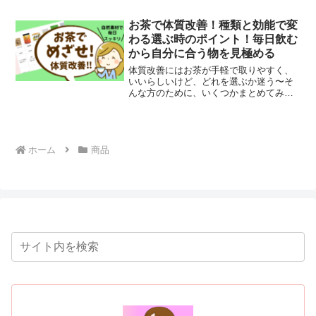
日の予約初日で2週間の納期待ち！10月９
日発売！！13年ぶりにフルモデルチェン
お茶で体質改善！種類と効能で変
ジしたread more
わる選ぶ時のポイント！毎日飲む
から自分に合う物を見極める
体質改善にはお茶が手軽で取りやすく、
いいらしいけど、どれを選ぶか迷う〜そ
んな方のために、いくつかまとめてみま
した。それぞれ求める効能によって、選
びましょう。比較して検討してくださ
い。ネットで注文！オススメのお茶10種
類毎日飲むものだから、おread more
ホーム
商品