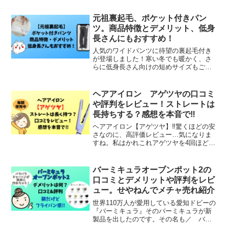
を売り上げるという人気の商品となりま
した。今回は、関西で放送されている
元祖裏起毛、ポケット付きパン
『せやねん！』2read more
ツ。商品特徴とデメリット、低身
長さんにもおすすめ！
人気のワイドパンツに待望の裏起毛付き
が登場しました！寒い冬でも暖かく、さ
らに低身長さん向けの短めサイズもご用
意しています。シルエットも美しく、脚
長効果も抜群です。ウエストゴムで楽ち
んな着心地も魅力的。ワンマイルウェア
ヘアアイロン アゲツヤの口コミ
としても活躍するアイテムread more
や評判をレビュー！ストレートは
長持ちする？感想を本音で‼︎
ヘアアイロン【アゲツヤ】‼︎驚くほどの安
さなのに、高評価レビュー…気になりま
すね。私はかれこれアゲツヤを4回ほどリ
ピート購入している50代前半の主婦で
す。すぐ壊れる感覚でもなく、プレート
がちょっと悪くなったかな。と思った頃
バーミキュラオーブンポット2の
に再購入していますread more
口コミとデメリットや評判をレビ
ュー。せやねんでメチャ売れ紹介
世界110万人が愛用している愛知ドビーの
『バーミキュラ』そのバーミキュラが新
製品を出したのです。その名も／ バー
ミキュラオーブンポット2＼2023年9月26