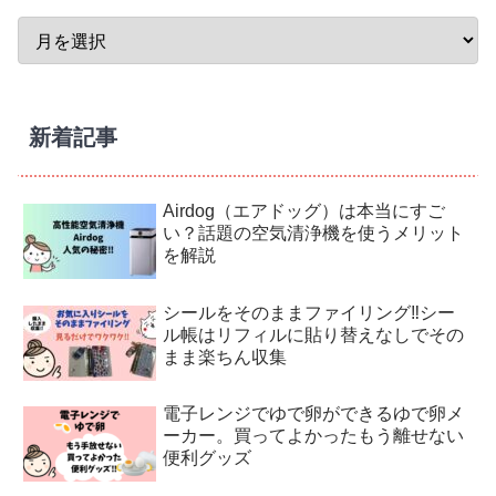
新着記事
Airdog（エアドッグ）は本当にすご
い？話題の空気清浄機を使うメリット
を解説
シールをそのままファイリング‼︎シー
ル帳はリフィルに貼り替えなしでその
まま楽ちん収集
電子レンジでゆで卵ができるゆで卵メ
ーカー。買ってよかったもう離せない
便利グッズ