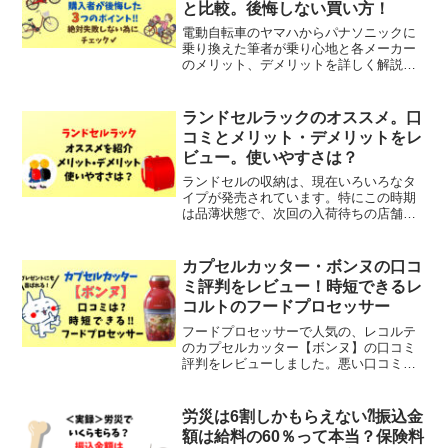
と比較。後悔しない買い方！
電動自転車のヤマハからパナソニックに
乗り換えた筆者が乗り心地と各メーカー
のメリット、デメリットを詳しく解説。
素人なりの乗った感想を正直に記載して
います。記事を書くにあたり確認しなが
ら記載しているので購入者目線で説明し
ランドセルラックのオススメ。口
ています。あなたの自転車選びの参考に
コミとメリット・デメリットをレ
なること間違いなしです。
ビュー。使いやすさは？
ランドセルの収納は、現在いろいろなタ
イプが発売されています。特にこの時期
は品薄状態で、次回の入荷待ちの店舗も
少なくありません。子供がまだウキウキ
気分の時期に習慣を身につける為、きち
んとした収納場所を作ってあげましょ
カプセルカッター・ボンヌの口コ
う。人気のランドセルラックread more
ミ評判をレビュー！時短できるレ
コルトのフードプロセッサー
フードプロセッサーで人気の、レコルテ
のカプセルカッター【ボンヌ】の口コミ
評判をレビューしました。悪い口コミと
しては、「大根おろしにはは、みじん切
りになるだけ」といった声がありまし
た。しかしながら、満足度の高い口コミ
労災は6割しかもらえない⁈振込金
の方が多かったです！離乳食read more
額は給料の60％って本当？保険料