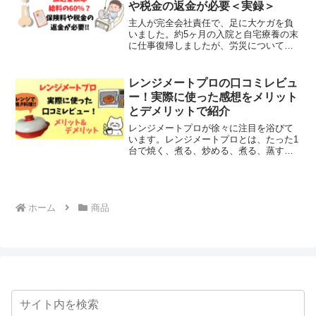
や税金の返金が必要＜実録＞
主人が完全会社責任で、足に大ケガを負
いました。約5ヶ月の入院と自宅療養の末
に仕事復帰しましたが、労災について最
初に知っておいたら良かったことを記事
にました。労災の申請方法や手続き労災
で支払われた金額は給料の約60％だった
レンジメートプロの口コミレビュ
『労災でちゃんと手続read more
ー！実際に使った感想をメリット
とデメリットで紹介
レンジメートプロが徐々に注目を浴びて
います。レンジメートプロとは、たった1
台で焼く、煮る、炒める、煮る、蒸す、
茹でる、炊くの６役に対応！！と言う目
から鱗な商品。本当にそんなことができ
るんでしょうか。テレビショッピングを
見たら欲しくなって早速read more
ホーム
商品