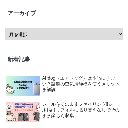
アーカイブ
新着記事
Airdog（エアドッグ）は本当にすご
い？話題の空気清浄機を使うメリット
を解説
シールをそのままファイリング‼︎シー
ル帳はリフィルに貼り替えなしでその
まま楽ちん収集