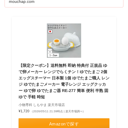
mouchap.com
【限定クーポン】送料無料 即納 特典付 正規品 ゆ
で卵メーカー レンジでらくチン！ゆでたまご 2個
エッグスチーマー 日本製 1個 ゆでたまご職人 レン
ジ ゆでたまごメーカー 電子レンジ エッグクッカ
ー ゆで卵 ゆでたまご器 RE-277 簡単 便利 半熟 固
ゆで 手軽 時短
小物専科 しもやま 楽天市場店
¥1,720
（2026/05/11 21:39時点 | 楽天市場調べ）
Amazonで探す