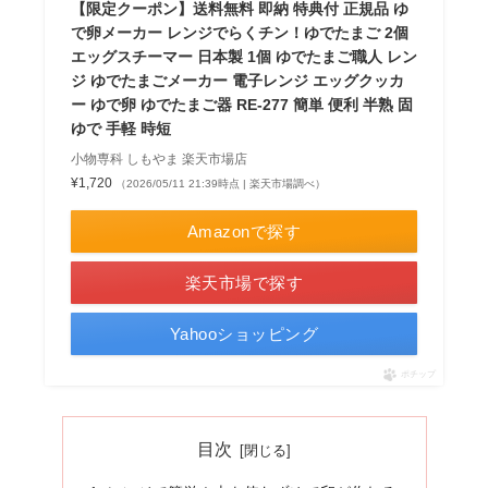
【限定クーポン】送料無料 即納 特典付 正規品 ゆ
で卵メーカー レンジでらくチン！ゆでたまご 2個
エッグスチーマー 日本製 1個 ゆでたまご職人 レン
ジ ゆでたまごメーカー 電子レンジ エッグクッカ
ー ゆで卵 ゆでたまご器 RE-277 簡単 便利 半熟 固
ゆで 手軽 時短
小物専科 しもやま 楽天市場店
¥1,720
（2026/05/11 21:39時点 | 楽天市場調べ）
Amazonで探す
楽天市場で探す
Yahooショッピング
ポチップ
目次