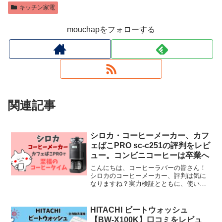
キッチン家電
mouchapをフォローする
関連記事
シロカ・コーヒーメーカー、カフ
ェばこPRO sc-c251の評判をレビ
ュー。コンビニコーヒーは卒業へ
こんにちは、コーヒーラバーの皆さん！
シロカのコーヒーメーカー、評判は気に
なりますね？実力検証とともに、使い方
やお手入れ方法も解説していきます。さ
らに、悪い口コミからいい口コミまで、
リアルな声をお届け。これからコーヒー
HITACHI ビートウォッシュ
メーカーを選ぶ方には必見read more
【BW-X100K】口コミをレビュ