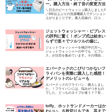
ー。購入方法・終了音の変更方法
＼日立のビートウォッシュ購入しました‼︎
／8年以上ぶりの洗濯機購入でテンション
上がりまくりです。素人目線の、口コミ
ご覧ください！今回紹介するビートウォ
ッシュは【日立】の縦型全自動洗濯機で
す。【日立】洗濯機公式サイトBW-
ジェットウォッシャー・ビブレス
X100KとBW-Vread more
の評判に驚く！ポンプ式は給水い
らずで楽々でツルツルの歯に。
ジェットウォッシャーを検討中の方へ。
ジェットウォッシャーの中でも「ビブレ
ス」が注目を集めています。その理由
は、楽天市場でお客様満足度が98％と高
い評価を得ており、口コミレビュー件数
が5200件以上ある中でも星４.5以上と超
エバークックのこびりつかないフ
高評価商品だからでread more
ライパンを実際に購入した感想！
デメリットのレビューも
エバークックのフライパン、購入しまし
た。！フライパンには、悩みがつきもの
でした。どっちのタイプか迷う？？安い
フライパンを短い期間で購入する？思い
切って高価なフライパンを購入する？き
っと皆様もそんな悩みをお持ちでしょ
toffy、ホットサンドメーカーはか
う。有名ブランドの5千円以read more
わいい。６枚切りもでき、耳まで