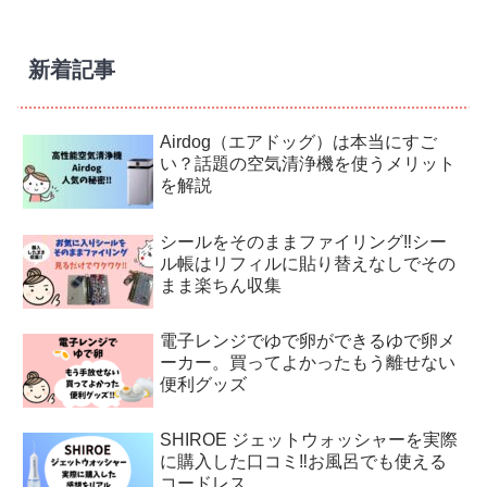
新着記事
Airdog（エアドッグ）は本当にすご
い？話題の空気清浄機を使うメリット
を解説
シールをそのままファイリング‼︎シー
ル帳はリフィルに貼り替えなしでその
まま楽ちん収集
電子レンジでゆで卵ができるゆで卵メ
ーカー。買ってよかったもう離せない
便利グッズ
SHIROE ジェットウォッシャーを実際
に購入した口コミ‼︎お風呂でも使える
コードレス