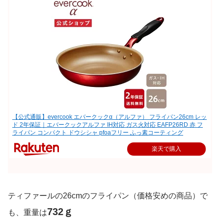
【公式通販】evercook エバークックα（アルファ） フライパン26cm レッ
ド 2年保証｜エバークックアルファ IH対応 ガス火対応 EAFP26RD 赤 フ
ライパン コンパクト ドウシシャ pfoaフリー ふっ素コーティング
楽天で購入
ティファールの26cmのフライパン（価格安めの商品）で
732ｇ
も、重量は