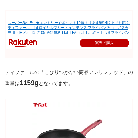
スーパーSALE中★エントリーでポイント10倍！【あす楽14時まで対応 】
ティファール T-fal ロイヤルブルー・インテンス フライパン 26cm ガス火
専用・IH 不可 D52105 送料無料 t-fal T-FAL tfal Tfal 取っ手つきフライパン
楽天で購入
ティファールの「こびりつかない商品アンリミテッド」の
1159g
重量は
となってます。