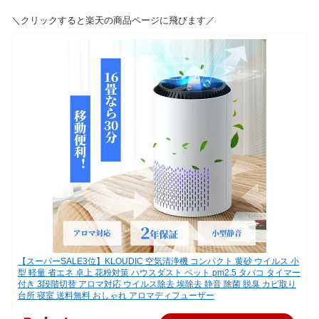
＼クリックすると楽天の商品ページに飛びます／
【スーパーSALE3位】KLOUDIC 空気清浄機 コンパクト 黄砂 ウイルス 小
型 軽量 省エネ 卓上 花粉対策 ハウスダスト ペット pm2.5 タバコ タイマー
付き 3段階切替 アロマ対応 ウイルス除去 埃除去 静音 除菌 脱臭 カビ取り
台所 寝室 送料無料 おしゃれ アロマディフューザー