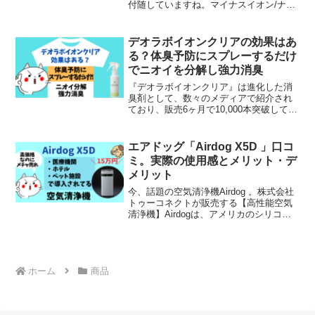
付随していますね。マイナスイオン/ナノ
イオン: マイナスイオンは、髪の毛に付着
した汚れやダメージを取り除き、髪の毛
を健康的に保ちます。また、ナノイオン
デオラボイオンクリアの効果はあ
は、髪の毛の奥深くまread more
る？体臭予防にスプレーするだけ
でニオイを分解し強力消臭
『デオラボイオンクリア』は進化した消
臭剤として、数々のメディアで紹介され
ており、販売6ヶ月で10,000本突破してい
る話題の消臭スプレーです。話題となっ
ている理由は？？デオラボイオンクリア
は服にスプレーする消臭剤‼︎汗を抑えるの
エアドッグ「Airdog X5D 」口コ
ではなく、かread more
ミ。実際の使用感とメリット・デ
メリット
今、話題の空気清浄機Airdog 。株式会社
トゥーコネクトが販売する【高性能空気
清浄機】Airdogは、アメリカのシリコン
バレーで開発され、世界80カ国で販売さ
れています。そして、全国の医療施設
10,000か所以上に設置。その他にも全国
のオread more
ホーム
商品