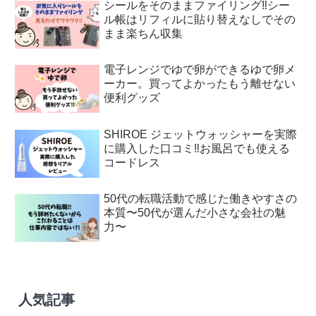
シールをそのままファイリング‼︎シー
ル帳はリフィルに貼り替えなしでその
まま楽ちん収集
電子レンジでゆで卵ができるゆで卵メ
ーカー。買ってよかったもう離せない
便利グッズ
SHIROE ジェットウォッシャーを実際
に購入した口コミ‼︎お風呂でも使える
コードレス
50代の転職活動で感じた働きやすさの
本質〜50代が選んだ小さな会社の魅
力〜
人気記事