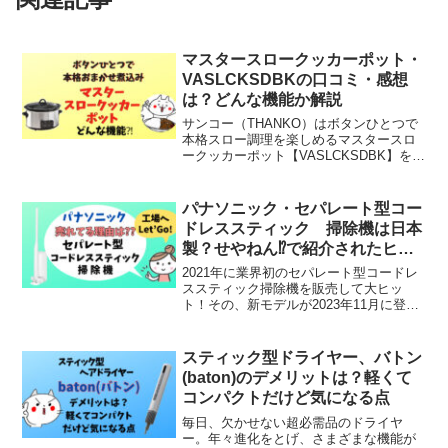
マスタースロークッカーポット・
VASLCKSDBKの口コミ・感想
は？どんな機能か解説
サンコー（THANKO）はボタンひとつで
本格スロー調理を楽しめるマスタースロ
ークッカーポット【VASLCKSDBK】を
2023年2月24日に発売しました。このタ
イプは大容量3.5ℓ内釜脱着タイプです。出
かける前にセットしておけば、仕事から
パナソニック・セパレート型コー
帰read more
ドレススティック 掃除機は日本
製？せやねん⁉︎で紹介されたヒッ
ト商品
2021年に業界初のセパレート型コードレ
ススティック掃除機を販売して大ヒッ
ト！その、新モデルが2023年11月に登
場。発売2ヶ月で、当初販売計画の1.5倍
を売り上げるという人気の商品となりま
した。今回は、関西で放送されている
スティック型ドライヤー、バトン
『せやねん！』2read more
(baton)のデメリットは？軽くて
コンパクトだけど気になる点
毎日、欠かせない超必需品のドライヤ
ー。年々進化をとげ、さまざまな機能が