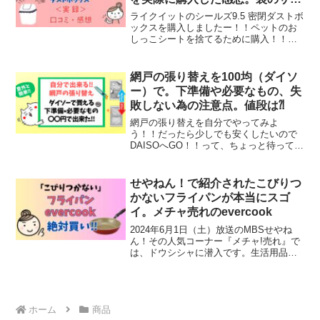
ズは
ライクイットのシールズ9.5 密閉ダストボ
ックスを購入しましたー！！ペットのお
しっこシートを捨てるために購入！！実
際に購入したからこその口コミと感想を
紹介します。Like-it公式サイトシールズ
9.5 密閉ダストボックスの機能や特徴
網戸の張り替えを100均（ダイソ
Likeread more
ー）で。下準備や必要なもの、失
敗しない為の注意点。値段は⁈
網戸の張り替えを自分でやってみよ
う！！だったら少しでも安くしたいので
DAISOへGO！！って、ちょっと待って‼︎
まずは下準備が必要ですよ。この記事
は、下準備と必要なもの。失敗しない為
の注意点を記事にしました。是非、張り
せやねん！で紹介されたこびりつ
替えの参考になればと思read more
かないフライパンが本当にスゴ
イ。メチャ売れのevercook
2024年6月1日（土）放送のMBSせやね
ん！その人気コーナー『メチャ!売れ』で
は、ドウシシャに潜入です。生活用品か
ら家電、アパレルまで幅広い分野でヒッ
ト商品を連発し、その年商はなんと1000
億円！！大阪東心斎橋に自社ビルを構え
るドウシシャread more
ホーム
商品