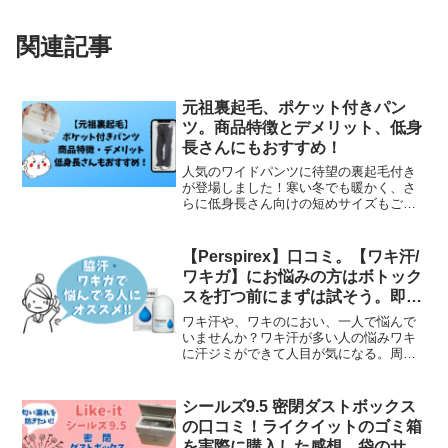
関連記事
元祖裏起毛、ポケット付きパン
ツ。商品特徴とデメリット、低身
長さんにもおすすめ！
人気のワイドパンツに待望の裏起毛付き
が登場しました！寒い冬でも暖かく、さ
らに低身長さん向けの短めサイズもご用
意しています。シルエットも美しく、脚
長効果も抜群です。ウエストゴムで楽ち
んな着心地も魅力的。ワンマイルウェア
【Perspirex】口コミ。【ワキ汗/
としても活躍するアイテムread more
ワキガ】にお悩みの方はボトック
スを打つ前にまずは試そう。即効
性あり！！！！！
ワキ汗や、ワキのにおい、一人で悩んで
いませんか？ワキ汗が多い人の悩みワキ
に汗ジミができて人目が気になる。周囲
の目が気になり、勉強や仕事に集中でき
ない。汗のニオイが臭いんじゃないかと
気になり控えめになりがち。1日に何度も
シールズ9.5 密閉ダストボックス
制汗剤や汗拭きシートをread more
の口コミ！ライクイットのゴミ箱
を実際に購入した感想。袋のサイ