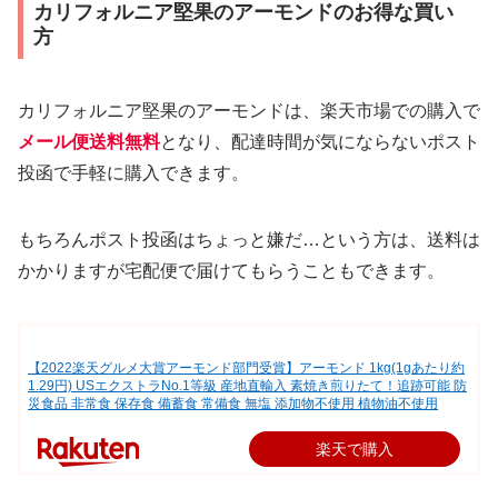
カリフォルニア堅果のアーモンドのお得な買い
方
カリフォルニア堅果のアーモンドは、楽天市場での購入で
メール便送料無料
となり、配達時間が気にならないポスト
投函で手軽に購入できます。
もちろんポスト投函はちょっと嫌だ…という方は、送料は
かかりますが宅配便で届けてもらうこともできます。
【2022楽天グルメ大賞アーモンド部門受賞】アーモンド 1kg(1gあたり約
1.29円) USエクストラNo.1等級 産地直輸入 素焼き煎りたて！追跡可能 防
災食品 非常食 保存食 備蓄食 常備食 無塩 添加物不使用 植物油不使用
楽天で購入