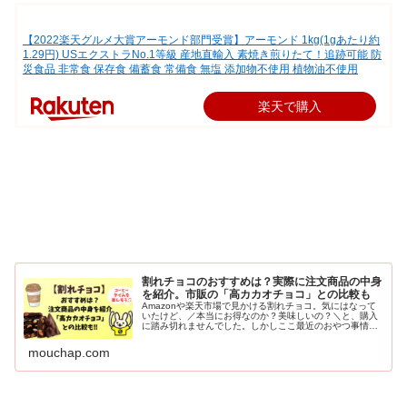
【2022楽天グルメ大賞アーモンド部門受賞】アーモンド 1kg(1gあたり約
1.29円) USエクストラNo.1等級 産地直輸入 素焼き煎りたて！追跡可能 防
災食品 非常食 保存食 備蓄食 常備食 無塩 添加物不使用 植物油不使用
楽天で購入
割れチョコのおすすめは？実際に注文商品の中身
を紹介。市販の「高カカオチョコ」との比較も
Amazonや楽天市場で見かける割れチョコ。気にはなって
いたけど、／本当にお得なのか？美味しいの？＼と、購入
に踏み切れませんでした。しかしここ最近のおやつ事情は
●「価格が高くなった」●「量が少なくなった」と困ってば
かり。そんな時、妹の家で割read more
mouchap.com