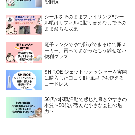
を解説
シールをそのままファイリング‼︎シー
ル帳はリフィルに貼り替えなしでその
まま楽ちん収集
電子レンジでゆで卵ができるゆで卵メ
ーカー。買ってよかったもう離せない
便利グッズ
SHIROE ジェットウォッシャーを実際
に購入した口コミ‼︎お風呂でも使える
コードレス
50代の転職活動で感じた働きやすさの
本質〜50代が選んだ小さな会社の魅
力〜