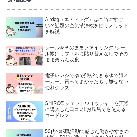
Airdog（エアドッグ）は本当にすご
い？話題の空気清浄機を使うメリット
を解説
シールをそのままファイリング‼︎シー
ル帳はリフィルに貼り替えなしでその
まま楽ちん収集
電子レンジでゆで卵ができるゆで卵メ
ーカー。買ってよかったもう離せない
便利グッズ
SHIROE ジェットウォッシャーを実際
に購入した口コミ‼︎お風呂でも使える
コードレス
50代の転職活動で感じた働きやすさの