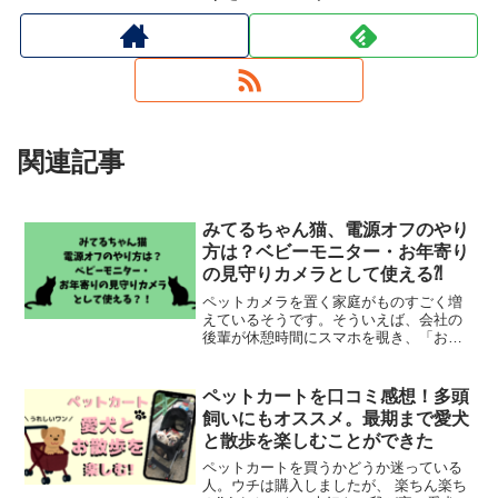
関連記事
みてるちゃん猫、電源オフのやり
方は？ベビーモニター・お年寄り
の見守りカメラとして使える⁈
ペットカメラを置く家庭がものすごく増
えているそうです。そういえば、会社の
後輩が休憩時間にスマホを覗き、「おや
つあげよー」とか言っていたのを思い出
しました。私もペットを飼っている身な
のですが、気になることが。それは見る
ペットカートを口コミ感想！多頭
のは良いけど見られるのはread more
飼いにもオススメ。最期まで愛犬
と散歩を楽しむことができた
ペットカートを買うかどうか迷っている
人。ウチは購入しましたが、 楽ちん楽ち