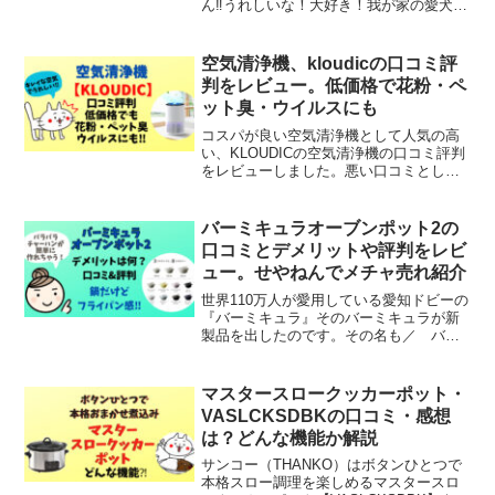
ん‼︎うれしいな！大好き！我が家の愛犬は
確実にそう言ってました。この記事のテ
ーマペットカートを使用した感想‼︎この記
事を書いている私は現在2代目パグと、チ
空気清浄機、kloudicの口コミ評
ワワを飼ってread more
判をレビュー。低価格で花粉・ペ
ット臭・ウイルスにも
コスパが良い空気清浄機として人気の高
い、KLOUDICの空気清浄機の口コミ評判
をレビューしました。悪い口コミとして
は、「商品ページでは16畳なら30分と書
いてあるけどそこまでは…」といった口
コミが一部見られました。しかしなが
バーミキュラオーブンポット2の
ら、全体的に商品read more
口コミとデメリットや評判をレビ
ュー。せやねんでメチャ売れ紹介
世界110万人が愛用している愛知ドビーの
『バーミキュラ』そのバーミキュラが新
製品を出したのです。その名も／ バー
ミキュラオーブンポット2＼2023年9月26
日の予約初日で2週間の納期待ち！10月９
日発売！！13年ぶりにフルモデルチェン
マスタースロークッカーポット・
ジしたread more
VASLCKSDBKの口コミ・感想
は？どんな機能か解説
サンコー（THANKO）はボタンひとつで
本格スロー調理を楽しめるマスタースロ