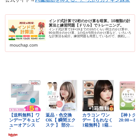
インド式計算で2桁のかけ算を暗算。10種類の計
算法と練習問題【ドリル】でトレーニング。
インド式計算で19×19までの10のくらい同士のかけ算や、
90台同士のかけ算、1の位が5同士のかけ算など、いろいろ
な計算法を紹介。練習問題も用意しているので、挑戦して
みてください。
mouchap.com