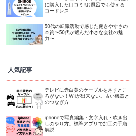
に購入した口コミ‼︎お風呂でも使える
コードレス
50代の転職活動で感じた働きやすさの
本質〜50代が選んだ小さな会社の魅
力〜
人気記事
テレビに赤白黄のケーブルをさすとこ
ろがない！Wiiが出来ない。古い機器と
のつなぎ方
iphoneで写真編集・文字入れ・吹き出
しのやり方。標準アプリで加工の手順
解説