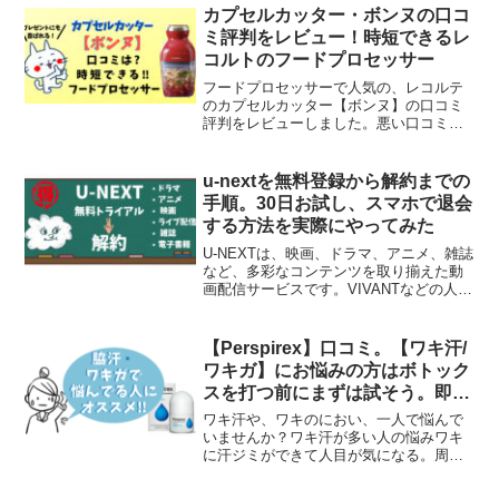
て嬉しいコンパクトな五月人形を紹介し
カプセルカッター・ボンヌの口コ
ます。もらって喜ぶ人は誰read more
ミ評判をレビュー！時短できるレ
コルトのフードプロセッサー
フードプロセッサーで人気の、レコルテ
のカプセルカッター【ボンヌ】の口コミ
評判をレビューしました。悪い口コミと
しては、「大根おろしにはは、みじん切
りになるだけ」といった声がありまし
た。しかしながら、満足度の高い口コミ
u-nextを無料登録から解約までの
の方が多かったです！離乳食read more
手順。30日お試し、スマホで退会
する方法を実際にやってみた
U-NEXTは、映画、ドラマ、アニメ、雑誌
など、多彩なコンテンツを取り揃えた動
画配信サービスです。VIVANTなどの人気
のドラマもU-NEXTの無料トライアルで見
ることができますよもし、U-NEXTのコン
テンツを気になっている場合は、31日
【Perspirex】口コミ。【ワキ汗/
read more
ワキガ】にお悩みの方はボトック
スを打つ前にまずは試そう。即効
性あり！！！！！
ワキ汗や、ワキのにおい、一人で悩んで
いませんか？ワキ汗が多い人の悩みワキ
に汗ジミができて人目が気になる。周囲
の目が気になり、勉強や仕事に集中でき
ない。汗のニオイが臭いんじゃないかと