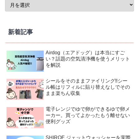
新着記事
Airdog（エアドッグ）は本当にすご
い？話題の空気清浄機を使うメリット
を解説
シールをそのままファイリング‼︎シー
ル帳はリフィルに貼り替えなしでその
まま楽ちん収集
電子レンジでゆで卵ができるゆで卵メ
ーカー。買ってよかったもう離せない
便利グッズ
SHIROE ジェットウォッシャーを実際