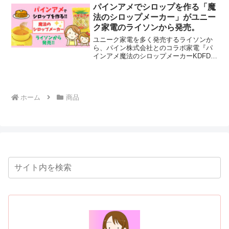
気になり控えめになりがち。1日に何度も
パインアメでシロップを作る「魔
制汗剤や汗拭きシートをread more
法のシロップメーカー」がユニー
ク家電のライソンから発売。
ユニーク家電を多く発売するライソンか
ら、パイン株式会社とのコラボ家電『パ
インアメ魔法のシロップメーカーKDFD-
007Y』を発表！！「LITHON STORE」で
は2023年7月28日から8月3日まで予約を
受付け、8月8日に発売する予定ですread
more
ホーム
商品