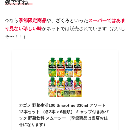
強ですね
。
今なら
季節限定商品
や、
ざくろ
といった
スーパーではあま
り見ない珍しい味
がネットでは販売されています（おいし
そ〜！！）
カゴメ 野菜生活100 Smoothie 330ml アソート
12本セット （各2本 x 6種類） キャップ付き紙パ
ック 野菜飲料 スムージー （季節商品は当店お任
せになります）