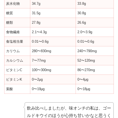
炭水化物
34.7g
33.8g
糖質
31.5g
30.8g
糖類
27.8g
26.6g
食物繊維
2.1〜4.3g
2.0〜3.9g
食塩相当量
0.01〜0.6g
0.01〜0.6g
カリウム
280〜830mg
240〜790mg
カルシウム
7〜77mg
52〜120mg
ビタミンC
100〜300mg
86〜270mg
ビタミンK
0〜2μg
0〜4μg
葉酸
0〜19μg
0〜18μg
飲み比べしましたが、味オンチの私は、ゴー
ルドキウイのほうが心持ち甘いかなと思うく