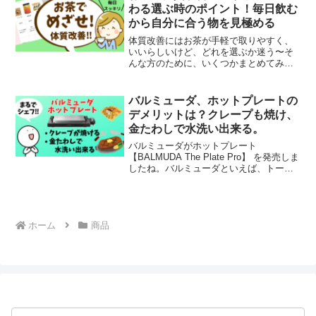
麻椰アナウンサーが忖read more
わる選ぶ時のポイント！毎日飲む
から自分に合う物を見極める
体質改善にはお茶が手軽で取りやすく、
いいらしいけど、どれを選ぶか迷う〜そ
んな方のために、いくつかまとめてみま
した。それぞれ求める効能によって、選
びましょう。比較して検討してくださ
い。ネットで注文！オススメのお茶10種
バルミューダ、ホットプレートの
類毎日飲むものだから、おread more
デメリットは？クレープも焼け、
金たわしで水洗い出来る。
バルミューダがホットプレート
【BALMUDA The Plate Pro】 を発売しま
したね。バルミューダといえば、トース
ターが有名で、その性能の良さはすでに
ご承知かと思います。そのバルミューダ
から発売のホットプレート、まるで高級
レストランread more
ホーム
商品