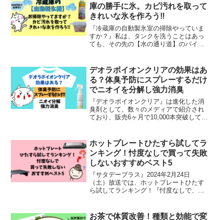
庫の勝手に氷。カビ汚れを取って
きれいな氷を作ろう‼︎
『冷蔵庫の自動製氷室の掃除やっていま
すか？』私は、タンクを洗うことはあっ
ても、その先の【水の通り道】のパイプ
を洗うことなんて考えもしませんでし
た。でも、”給水タンクにいれるだけ”で自
動製氷室の汚れ掃除をしてくれる商品が
デオラボイオンクリアの効果はあ
あると聞き、さらに値段read more
る？体臭予防にスプレーするだけ
でニオイを分解し強力消臭
『デオラボイオンクリア』は進化した消
臭剤として、数々のメディアで紹介され
ており、販売6ヶ月で10,000本突破してい
る話題の消臭スプレーです。話題となっ
ている理由は？？デオラボイオンクリア
は服にスプレーする消臭剤‼︎汗を抑えるの
ホットプレートひたすら試してラ
ではなく、かread more
ンキング！忖度なしで買って失敗
しないおすすめベスト5
『サタデープラス』2024年2月24日
（土）放送では、ホットプレートひたす
ら試してランキング！『忖度なしで、買
って失敗しないホットプレートおすすめ
ベスト5』を発表です。サタデープラスで
は、世の中のありとあらゆるものを清水
お茶で体質改善！種類と効能で変