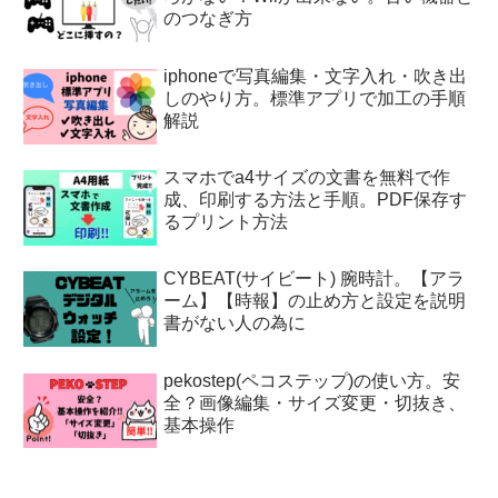
のつなぎ方
iphoneで写真編集・文字入れ・吹き出
しのやり方。標準アプリで加工の手順
解説
スマホでa4サイズの文書を無料で作
成、印刷する方法と手順。PDF保存す
るプリント方法
CYBEAT(サイビート) 腕時計。【アラ
ーム】【時報】の止め方と設定を説明
書がない人の為に
pekostep(ペコステップ)の使い方。安
全？画像編集・サイズ変更・切抜き、
基本操作