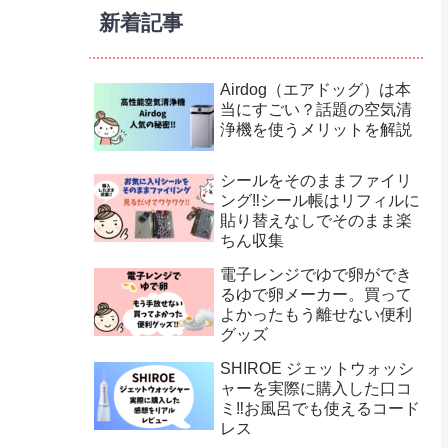
新着記事
Airdog（エアドッグ）は本
当にすごい？話題の空気清
浄機を使うメリットを解説
シールをそのままファイリ
ング‼︎シール帳はリフィルに
貼り替えなしでそのまま楽
ちん収集
電子レンジでゆで卵ができ
るゆで卵メーカー。買って
よかったもう離せない便利
グッズ
SHIROE ジェットウォッシ
ャーを実際に購入した口コ
ミ‼︎お風呂でも使えるコード
レス