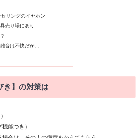
ンセリングのイヤホン
具売り場にあり
？
雑音は不快だが…
びき】の対策は
入）
グ機能つき）
る場合は、その人の病室をかえてもらう。