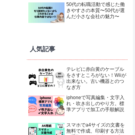
50代の転職活動で感じた働
きやすさの本質〜50代が選
んだ小さな会社の魅力〜
人気記事
テレビに赤白黄のケーブル
をさすところがない！Wiiが
出来ない。古い機器とのつ
なぎ方
iphoneで写真編集・文字入
れ・吹き出しのやり方。標
準アプリで加工の手順解説
スマホでa4サイズの文書を
無料で作成、印刷する方法