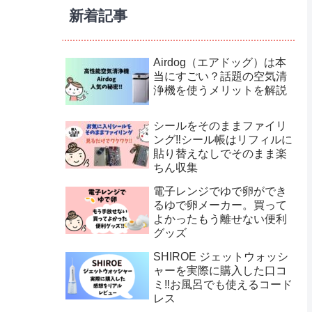
新着記事
Airdog（エアドッグ）は本
当にすごい？話題の空気清
浄機を使うメリットを解説
シールをそのままファイリ
ング‼︎シール帳はリフィルに
貼り替えなしでそのまま楽
ちん収集
電子レンジでゆで卵ができ
るゆで卵メーカー。買って
よかったもう離せない便利
グッズ
SHIROE ジェットウォッシ
ャーを実際に購入した口コ
ミ‼︎お風呂でも使えるコード
レス