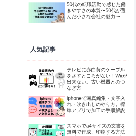
50代の転職活動で感じた働
きやすさの本質〜50代が選
んだ小さな会社の魅力〜
人気記事
テレビに赤白黄のケーブル
をさすところがない！Wiiが
出来ない。古い機器とのつ
なぎ方
iphoneで写真編集・文字入
れ・吹き出しのやり方。標
準アプリで加工の手順解説
スマホでa4サイズの文書を
無料で作成、印刷する方法