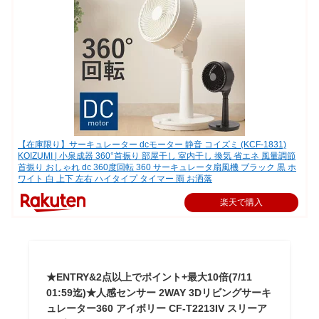
【在庫限り】サーキュレーター dcモーター 静音 コイズミ (KCF-1831)
KOIZUMI | 小泉成器 360°首振り 部屋干し 室内干し 換気 省エネ 風量調節
首振り おしゃれ dc 360度回転 360 サーキュレータ扇風機 ブラック 黒 ホ
ワイト 白 上下 左右 ハイタイプ タイマー 雨 お洒落
楽天で購入
★ENTRY&2点以上でポイント+最大10倍(7/11
01:59迄)★人感センサー 2WAY 3Dリビングサーキ
ュレーター360 アイボリー CF-T2213IV スリーア