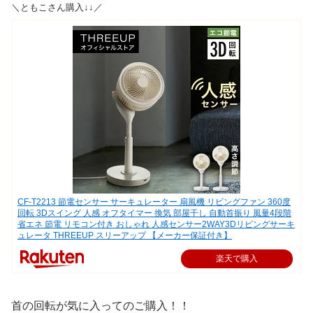
＼ともこさん購入↓↓／
CF-T2213 節電センサー サーキュレーター 扇風機 リビングファン 360度
回転 3Dスイング 人感 オフタイマー 換気 部屋干し 自動首振り 風量4段階
省エネ 節電 リモコン付き おしゃれ 人感センサー2WAY3Dリビングサーキ
ュレータ THREEUP スリーアップ 【メーカー保証付き】
楽天で購入
首の回転が気に入ってのご購入！！