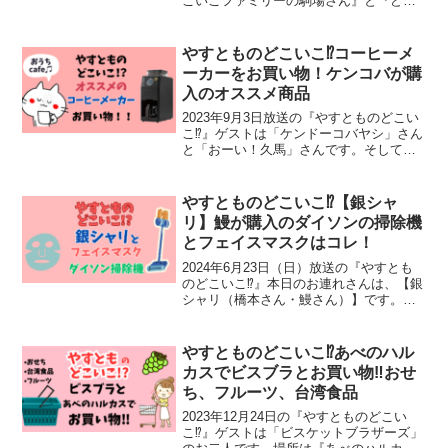
こいこファミリーの駒場さん』と『どこ
いこでは角刈り禁止の内海さん（帽子着
用）』のお二人です。場所はグランフロ
ント大阪。それではお買い物スタートで
やすとものどこいこ⁉︎コーヒーメ
す♫駒場さんの欲しread more
ーカーをお買い物！ケンコバが購
入のオススメ商品
2023年9月3日放送の『やすとものどこい
こ⁉︎』ゲストは「ケンドーコバヤシ」さん
と「おーい！久馬」さんです。そして、
ケンドーコバヤシさんの欲しいモノが
『豆から挽くコーヒーメーカー』と言う
ことで、EDIONなんば本店でお買い物♪で
やすとものどこいこ⁉︎【銀シャ
す。オススread more
リ】鰻が購入のダイソンの掃除機
とフェイスマスクはコレ！
2024年6月23日（日）放送の『やすとも
のどこいこ⁉︎』本日のお連れさんは、【銀
シャリ（橋本さん・鰻さん）】です。今
回のお買い物で欲しいものは、橋本さん
は、『昭和レトロ雑貨』鰻さんは『スキ
ンケア用品』『掃除機』です。テレビ大
やすとものどこいこ⁉︎あべのハル
阪「やすとものread more
カスでビスブラとお買い物‼︎おせ
ち、フルーツ、台湾食品
2023年12月24日の『やすとものどこい
こ⁉︎』ゲストは「ビスケットブラザーズ」