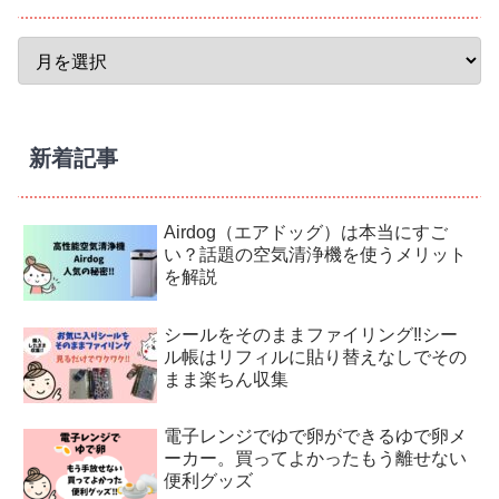
新着記事
Airdog（エアドッグ）は本当にすご
い？話題の空気清浄機を使うメリット
を解説
シールをそのままファイリング‼︎シー
ル帳はリフィルに貼り替えなしでその
まま楽ちん収集
電子レンジでゆで卵ができるゆで卵メ
ーカー。買ってよかったもう離せない
便利グッズ