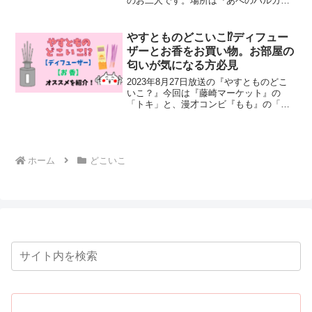
のお二人です。場所は『あべのハルカ
ス 近鉄本店』です。あべのハルカス
近鉄本店大阪市阿倍野区阿部野筋1-1-43
ビスブラの『きん』さんの欲しいもの
やすとものどこいこ⁉︎ディフュー
は、『フルーread more
ザーとお香をお買い物。お部屋の
匂いが気になる方必見
2023年8月27日放送の『やすとものどこ
いこ？』今回は『藤崎マーケット』の
「トキ」と、漫才コンビ『もも』の「ま
もる。」「せめる。」の3人と一緒に【ラ
スパ西大和】でお買い物！！きょう午後3
時15分は…🛍#やすとものどこいこ⁉ 🛍 #
藤崎マーread more
ホーム
どこいこ